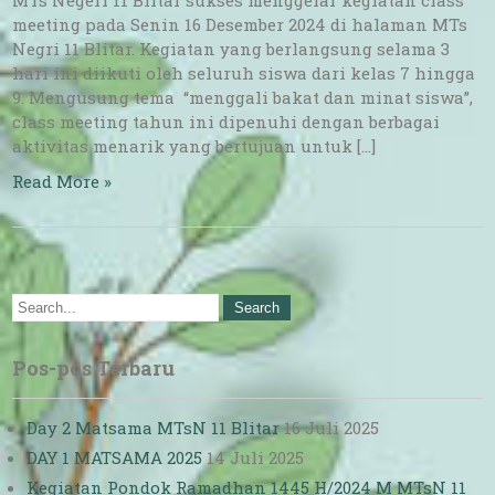
MTs Negeri 11 Blitar sukses menggelar kegiatan class
meeting pada Senin 16 Desember 2024 di halaman MTs
Negri 11 Blitar. Kegiatan yang berlangsung selama 3
hari ini diikuti oleh seluruh siswa dari kelas 7 hingga
9. Mengusung tema “menggali bakat dan minat siswa”,
class meeting tahun ini dipenuhi dengan berbagai
aktivitas menarik yang bertujuan untuk […]
Read More »
Pos-pos Terbaru
Day 2 Matsama MTsN 11 Blitar
16 Juli 2025
DAY 1 MATSAMA 2025
14 Juli 2025
Kegiatan Pondok Ramadhan 1445 H/2024 M MTsN 11