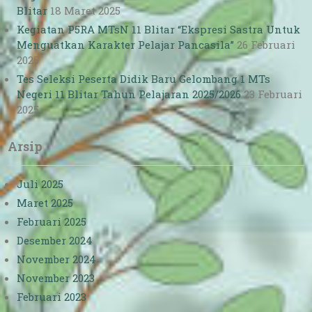
Blitar
18 Maret 2025
Kegiatan P5RA MTsN 11 Blitar “Ekspresi Sastra Untuk
Menguatkan Karakter Pelajar Pancasila”
26 Februari
2025
Tes Seleksi Peserta Didik Baru Gelombang 1 MTs
Negeri 11 Blitar Tahun Pelajaran 2025/2026
23 Februari
2025
Arsip
Juli 2025
Maret 2025
Februari 2025
Desember 2024
November 2024
November 2023
Februari 2023