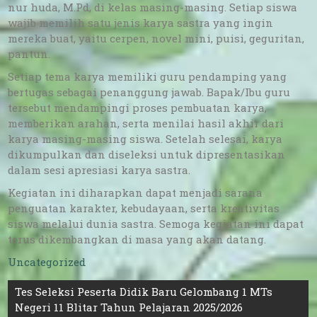
nur huda, M.Pd, di kelas masing-masing. Setiap siswa
wajib memilih satu jenis karya sastra yang ingin
mereka buat, yaitu cerpen, novel mini, puisi, geguritan,
pantun.
Setiap tema karya memiliki guru pendamping yang
bertugas sebagai penanggung jawab. Bapak/Ibu guru
tersebut mendampingi proses pembuatan karya,
memberikan arahan, serta menilai hasil akhir dari
karya masing-masing siswa. Setelah selesai, karya
dikumpulkan dan diseleksi untuk dipresentasikan
dalam sesi apresiasi karya sastra.
Kegiatan ini diharapkan dapat menjadi sarana
penguatan karakter, kebudayaan, serta kreativitas
siswa melalui dunia sastra. Semoga kegiatan ini dapat
terus dikembangkan di masa yang akan datang.
Uncategorized
Navigasi
Tes Seleksi Peserta Didik Baru Gelombang 1 MTs
Negeri 11 Blitar Tahun Pelajaran 2025/2026
pos