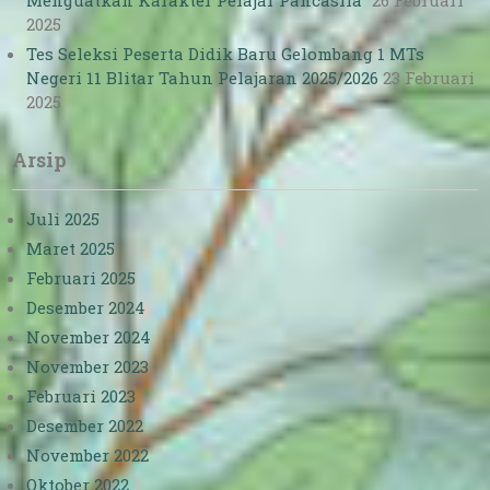
Menguatkan Karakter Pelajar Pancasila”
26 Februari
2025
Tes Seleksi Peserta Didik Baru Gelombang 1 MTs
Negeri 11 Blitar Tahun Pelajaran 2025/2026
23 Februari
2025
Arsip
Juli 2025
Maret 2025
Februari 2025
Desember 2024
November 2024
November 2023
Februari 2023
Desember 2022
November 2022
Oktober 2022