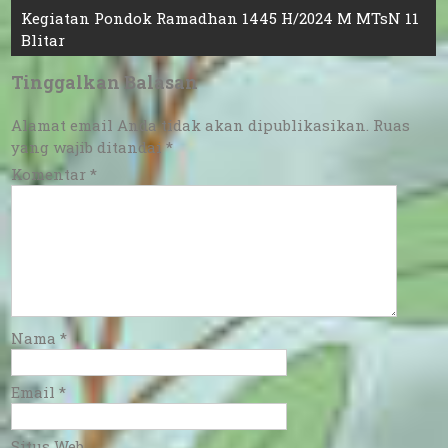
Kegiatan Pondok Ramadhan 1445 H/2024 M MTsN 11
Blitar
Tinggalkan Balasan
Alamat email Anda tidak akan dipublikasikan.
Ruas
yang wajib ditandai
*
Komentar
*
Nama
*
Email
*
Situs Web