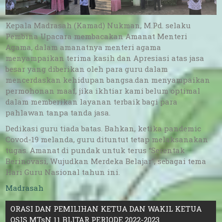
Kepala Madrasah (Kamad) Nukman, M.Pd. selaku
Pembina Upacara membacakan Amanat Menteri
Agama, dalam amanatnya menteri agama
menyampaikan terima kasih dan Apresiasi atas jasa
besar yang diberikan oleh para guru dalam
mencerdaskan kehidupan bangsa.dan menyampaikan
permohonan maaf, jika ikhtiar kami belum optimal
dalam memberikan layanan terbaik bagi para
pahlawan tanpa tanda jasa.
Dedikasi guru tiada batas. Bahkan, ketika pandemic
Covod-19 melanda, guru dituntut tetap melaksanakan
tugas. Amanat di pundak untuk terus “Serentak
Berinovasi, Wujudkan Merdeka Belajar”, sebagai tema
Hari Guru Nasional tahun ini.
Madrasah
Navigasi
ORASI DAN PEMILIHAN KETUA DAN WAKIL KETUA
OSIS MTsN 11 BLITAR PERIODE 2022-2023