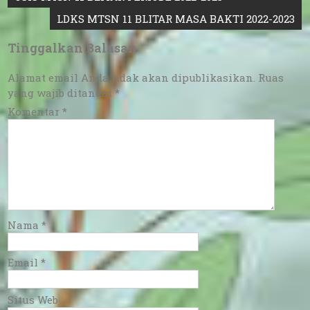
pos
LDKS MTSN 11 BLITAR MASA BAKTI 2022-2023
Tinggalkan Balasan
Alamat email Anda tidak akan dipublikasikan.
Ruas
yang wajib ditandai
*
Komentar
*
Nama
*
Email
*
Situs Web