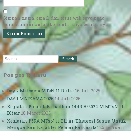
Simpan nama, email, dan situs web saya pada
peramban ini untuk komentar saya berikutnya.
Pos-pos Terbaru
Day 2 Matsama MTsN 11 Blitar
16 Juli 2025
DAY 1 MATSAMA 2025
14 Juli 2025
Kegiatan Pondok Ramadhan 1445 H/2024 M MTsN 11
Blitar
18 Maret 2025
Kegiatan P5RA MTsN 11 Blitar “Ekspresi Sastra Untuk
Menguatkan Karakter Pelajar Pancasila”
26 Februari