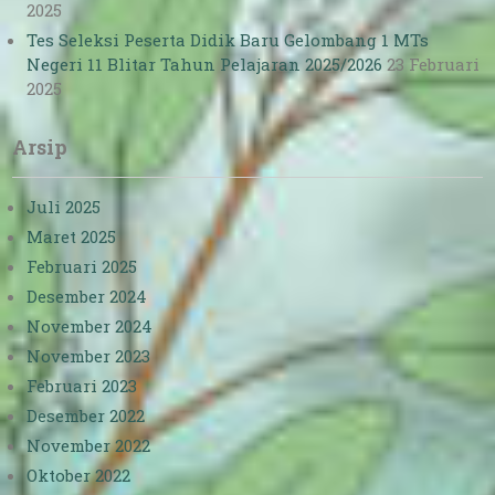
2025
Tes Seleksi Peserta Didik Baru Gelombang 1 MTs
Negeri 11 Blitar Tahun Pelajaran 2025/2026
23 Februari
2025
Arsip
Juli 2025
Maret 2025
Februari 2025
Desember 2024
November 2024
November 2023
Februari 2023
Desember 2022
November 2022
Oktober 2022