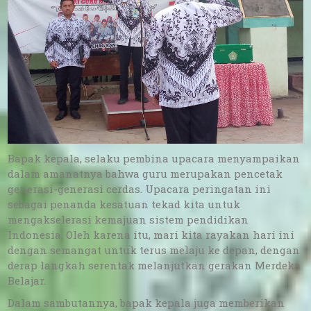
Bapak kepala, selaku pembina upacara menyampaikan
dalam amanatnya bahwa guru merupakan pencetak
generasi-generasi cerdas. Upacara peringatan ini
sebagai penanda kesatuan tekad kita untuk
mengakselerasi kemajuan sistem pendidikan
Indonesia. Oleh karena itu, mari kita rayakan hari ini
dengan semangat untuk terus melaju ke depan, dengan
derap langkah serentak melanjutkan gerakan Merdeka
Belajar.
Dalam sambutannya, bapak kepala juga memberikan