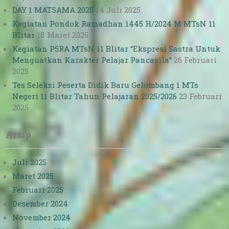
DAY 1 MATSAMA 2025
14 Juli 2025
Kegiatan Pondok Ramadhan 1445 H/2024 M MTsN 11
Blitar
18 Maret 2025
Kegiatan P5RA MTsN 11 Blitar “Ekspresi Sastra Untuk
Menguatkan Karakter Pelajar Pancasila”
26 Februari
2025
Tes Seleksi Peserta Didik Baru Gelombang 1 MTs
Negeri 11 Blitar Tahun Pelajaran 2025/2026
23 Februari
2025
Arsip
Juli 2025
Maret 2025
Februari 2025
Desember 2024
November 2024