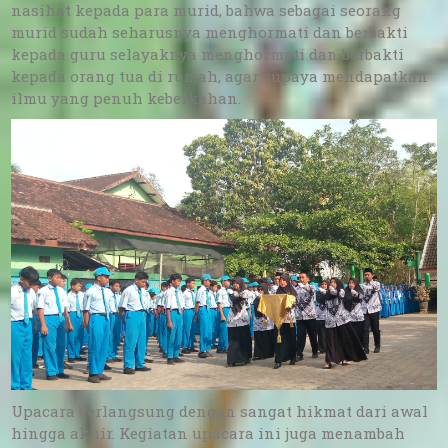
nasihat kepada para murid, bahwa sebagai seorang
murid sudah seharusnya menghormati dan berbakti
kepada guru selayaknya menghormati dan berbakti
kepada orang tua di rumah, agar supaya mendapatkan
ilmu yang penuh keberkahan.
Upacara berlangsung dengan sangat hikmat dari awal
hingga akhir. Kegiatan upacara ini juga menambah