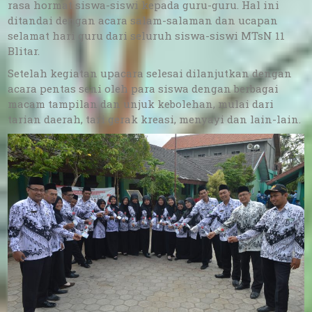
rasa hormat siswa-siswi kepada guru-guru. Hal ini
ditandai dengan acara salam-salaman dan ucapan
selamat hari guru dari seluruh siswa-siswi MTsN 11
Blitar.
Setelah kegiatan upacara selesai dilanjutkan dengan
acara pentas seni oleh para siswa dengan berbagai
macam tampilan dan unjuk kebolehan, mulai dari
tarian daerah, tari gerak kreasi, menyayi dan lain-lain.