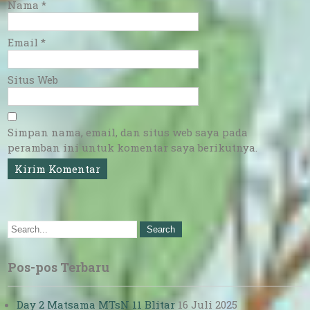
Nama
*
Email
*
Situs Web
Simpan nama, email, dan situs web saya pada
peramban ini untuk komentar saya berikutnya.
Pos-pos Terbaru
Day 2 Matsama MTsN 11 Blitar
16 Juli 2025