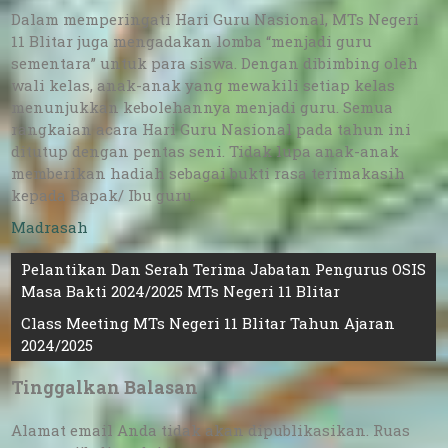
Dalam memperingati Hari Guru Nasional, MTs Negeri
11 Blitar juga mengadakan lomba “menjadi guru
sementara” untuk para siswa. Dengan dibimbing oleh
wali kelas, anak-anak yang mewakili setiap kelas
menunjukkan kebolehannya menjadi guru. Semua
rangkaian acara Hari Guru Nasional pada tahun ini
ditutup dengan pentas seni. Tidak lupa anak-anak
memberikan hadiah sebagai bukti rasa terimakasih
kepada Bapak/ Ibu guru.
Madrasah
Navigasi
Pelantikan Dan Serah Terima Jabatan Pengurus OSIS
Masa Bakti 2024/2025 MTs Negeri 11 Blitar
pos
Class Meeting MTs Negeri 11 Blitar Tahun Ajaran
2024/2025
Tinggalkan Balasan
Alamat email Anda tidak akan dipublikasikan.
Ruas