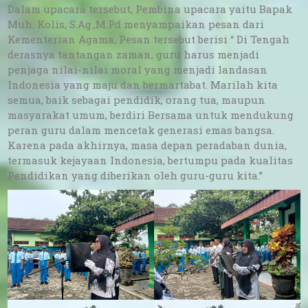
Dalam upacara tersebut, Pembina upacara yaitu Bapak
Muh. Kolis, S.Ag.,M.Pd menyampaikan pesan dari
Kementerian Agama, Pesan tersebut berisi “ Di Tengah
derasnya tantangan zaman, guru harus menjadi
penjaga nilai-nilai moral yang menjadi landasan
Indonesia yang maju dan bermartabat. Marilah kita
semua, baik sebagai pendidik, orang tua, maupun
masyarakat umum, berdiri Bersama untuk mendukung
peran guru dalam mencetak generasi emas bangsa.
Karena pada akhirnya, masa depan peradaban dunia,
termasuk kejayaan Indonesia, bertumpu pada kualitas
Pendidikan yang diberikan oleh guru-guru kita.”