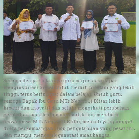
Semoga dengan adannya guru berprestasi dapat
menginspirasi Siswa untuk meraih prestasi yang lebih
tinggi, terus berinovasi dalam belajar. Untuk guru,
semoga Bapak Ibu Guru MTs Negeri 11 Blitar lebih
kreatif dan inovatif dan selalu mengikuti perubahan-
perubahan agar lebih maksimal dalam mendidik
siswa-siswi MTs Negeri 11 Blitar, menjadi yang unggul
di era perkembangan ilmu pengetahuan yang pesat ini,
dan mampu mencetak generasi emas bangsa.