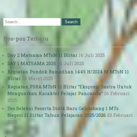
Pos-pos Terbaru
Day 2 Matsama MTsN 11 Blitar
16 Juli 2025
DAY 1 MATSAMA 2025
14 Juli 2025
Kegiatan Pondok Ramadhan 1445 H/2024 M MTsN 11
Blitar
18 Maret 2025
Kegiatan P5RA MTsN 11 Blitar “Ekspresi Sastra Untuk
Menguatkan Karakter Pelajar Pancasila”
26 Februari
2025
Tes Seleksi Peserta Didik Baru Gelombang 1 MTs
Negeri 11 Blitar Tahun Pelajaran 2025/2026
23 Februari
2025