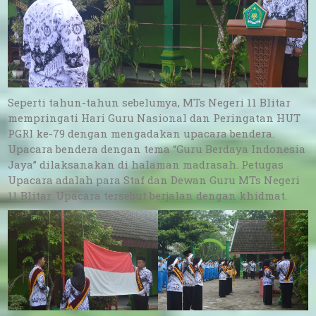
Seperti tahun-tahun sebelumya, MTs Negeri 11 Blitar
mempringati Hari Guru Nasional dan Peringatan HUT
PGRI ke-79 dengan mengadakan upacara bendera.
Upacara bendera dengan tema “Guru Berdaya Indonesia
Jaya” dilaksanakan di halaman madrasah. Petugas
Upacara adalah para Staf dan Dewan Guru MTs Negeri
11 Blitar. Upacara tersebut berjalan dengan khidmat.