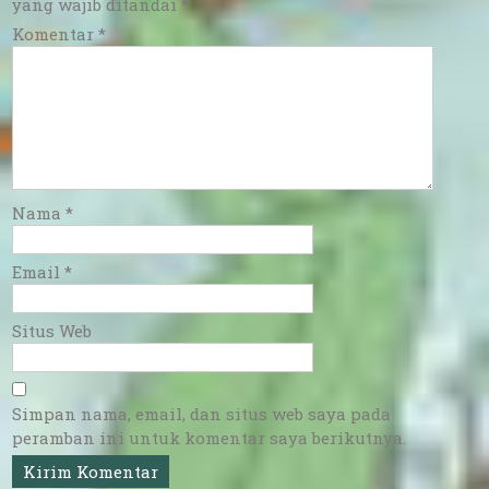
yang wajib ditandai
*
Komentar
*
Nama
*
Email
*
Situs Web
Simpan nama, email, dan situs web saya pada
peramban ini untuk komentar saya berikutnya.