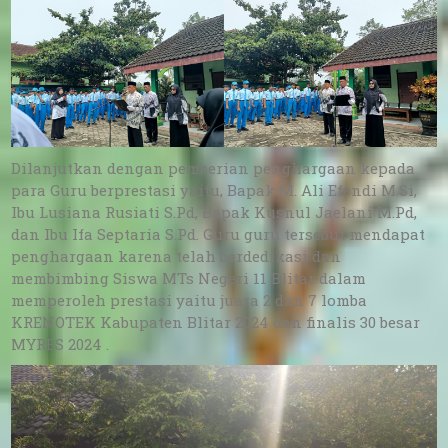
Dilanjutkan dengan pemberian penghargaan kepada
para Guru berprestasi yaitu, Bapak M. Ali Efendi M.Si,
Ibu Lusiana Rusiati S.Pd, Bapak Kusnul Jaelani M.Pd,
dan Ibu Ifa Septaria S.Pd. Guru guru tersebut mendapat
penghargaan karena telah berdedikasi dan
membimbing Siswa MTs Negeri 11 Blitar dalam
memperoleh prestasi yaitu juara 2 dan 7 lomba
KRENOTEK Kabupaten Blitar 2024 dan finalis 30 besar
MYRES 2024 .